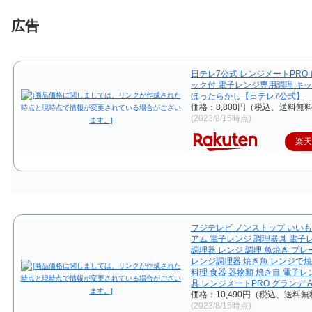
広告
日テレ7公式 レンジメートPRO
ック付 電子レンジ専用調理 キッ
ほったらかし【日テレ7公式】
価格：8,800円（税込、送料無料
(2023/8/15時点)
楽
フジテレビ ノンストップ いい
アム 電子レンジ 調理器具 電子
調理器 レンジ 調理 魚焼き プレ
レンジ調理器 焼き魚 レンジで焼
料理 食器 器物類 焼き目 電子
具 レンジメートPRO グランデ A
価格：10,490円（税込、送料無
(2023/8/15時点)