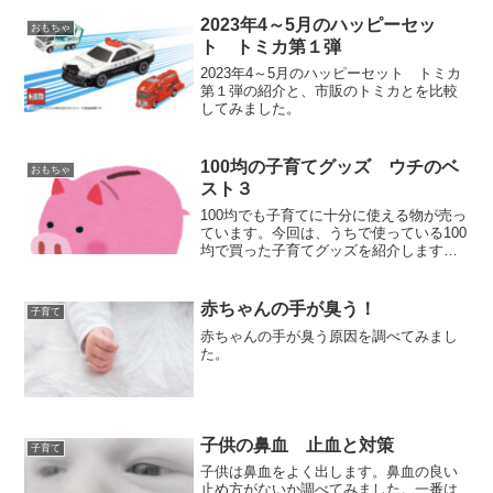
2023年4～5月のハッピーセッ
おもちゃ
ト トミカ第１弾
2023年4～5月のハッピーセット トミカ
第１弾の紹介と、市販のトミカとを比較
してみました。
100均の子育てグッズ ウチのベ
おもちゃ
スト３
100均でも子育てに十分に使える物が売っ
ています。今回は、うちで使っている100
均で買った子育てグッズを紹介します。
特によく使っているものベスト３と、そ
れ以外でもよく使っている物を紹介する
ので、100均で子育てクッズを探している
赤ちゃんの手が臭う！
子育て
方の参考になれば幸いです。
赤ちゃんの手が臭う原因を調べてみまし
た。
子供の鼻血 止血と対策
子育て
子供は鼻血をよく出します。鼻血の良い
止め方がないか調べてみました。一番は