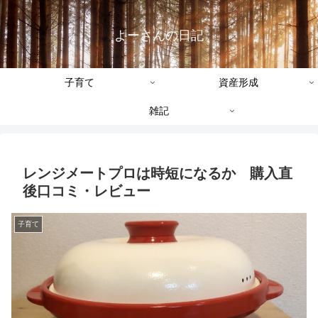
よーさんの日記
子育て
資産形成
雑記
レンジメートプロは時短になるか 購入直
後口コミ・レビュー
子育て