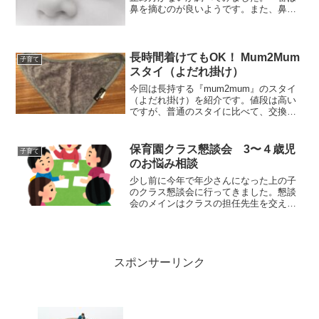
鼻を摘むのが良いようです。また、鼻血
をなるべく出ないようにする対策も調べ
てみました。対策としては、爪切りと鼻
くそを取ってあげるが上げられます。
長時間着けてもOK！ Mum2Mum
子育て
スタイ（よだれ掛け）
今回は長持する『mum2mum』のスタイ
（よだれ掛け）を紹介です。値段は高い
ですが、普通のスタイに比べて、交換し
ないといけないくらい濡れるまでの時間
が長く、交換頻度が下がって値段相応に
使うことができます。長持するスタイを
保育園クラス懇談会 3〜４歳児
子育て
探している方は試してみてはいかがでし
のお悩み相談
ょうか。
少し前に今年で年少さんになった上の子
のクラス懇談会に行ってきました。懇談
会のメインはクラスの担任先生を交えた
保護者同士の子供のお悩み相談会でし
た。懇談会で上がった悩みは次の４つ
で、『家でご飯食べない』『薬飲まない
対策』『トイレトレーニング事情』『外
出中に子供が思いもよらない言葉を言っ
スポンサーリンク
た時の対策』それぞれのご家庭での対策
が聞けました。