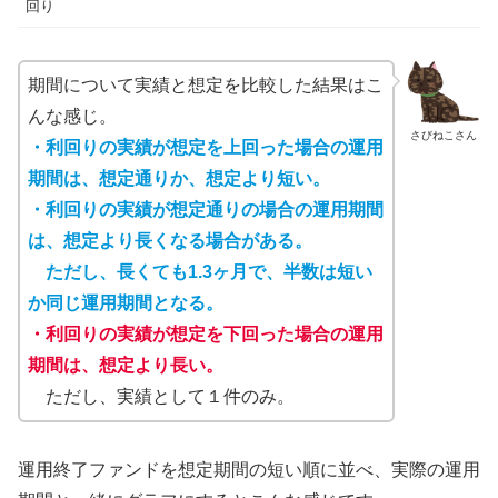
回り
期間について実績と想定を比較した結果はこ
んな感じ。
さびねこさん
・利回りの実績が想定を上回った場合の運用
期間は、想定通りか、想定より短い。
・利回りの実績が想定通りの場合の運用期間
は、想定より長くなる場合がある。
ただし、長くても1.3ヶ月で、半数は短い
か同じ運用期間となる。
・利回りの実績が想定を下回った場合の運用
期間は、想定より長い。
ただし、実績として１件のみ。
運用終了ファンドを想定期間の短い順に並べ、実際の運用