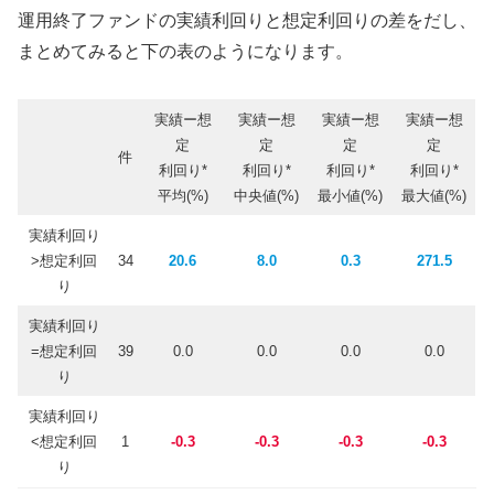
運用終了ファンドの実績利回りと想定利回りの差をだし、
まとめてみると下の表のようになります。
実績ー想
実績ー想
実績ー想
実績ー想
定
定
定
定
件
利回り*
利回り*
利回り*
利回り*
平均(%)
中央値(%)
最小値(%)
最大値(%)
実績利回り
>想定利回
34
20.6
8.0
0.3
271.5
り
実績利回り
=想定利回
39
0.0
0.0
0.0
0.0
り
実績利回り
<想定利回
1
-0.3
-0.3
-0.3
-0.3
り