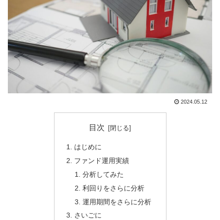
2024.05.12
目次
はじめに
ファンド運用実績
分析してみた
利回りをさらに分析
運用期間をさらに分析
さいごに