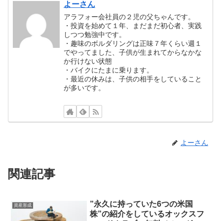
よーさん
アラフォー会社員の２児の父ちゃんです。
・投資を始めて１年、まだまだ初心者、実践
しつつ勉強中です。
・趣味のボルダリングは正味７年くらい週１
でやってました、子供が生まれてからなかな
か行けない状態
・バイクにたまに乗ります。
・最近の休みは、子供の相手をしていること
が多いです。
よーさん
関連記事
”永久に持っていた6つの米国
資産形成
株”の紹介をしているオックスフ