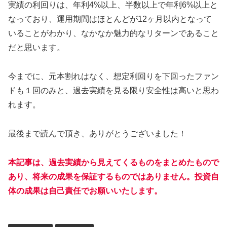
実績の利回りは、年利4%以上、半数以上で年利6%以上と
なっており、運用期間はほとんどが12ヶ月以内となって
いることがわかり、なかなか魅力的なリターンであること
だと思います。
今までに、元本割れはなく、想定利回りを下回ったファン
ドも１回のみと、過去実績を見る限り安全性は高いと思わ
れます。
最後まで読んで頂き、ありがとうございました！
本記事は、過去実績から見えてくるものをまとめたもので
あり、将来の成果を保証するものではありません。投資自
体の成果は自己責任でお願いいたします。