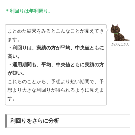
＊利回りは年利周り。
まとめた結果をみるとこんなことが見えてき
ます。
さびねこさん
・利回りは、実績の方が平均、中央値ともに
高い。
・運用期間も、平均、中央値ともに実績の方
が短い。
これらのことから、予想より短い期間で、予
想より大きな利回りが得られるように見えま
す。
利回りをさらに分析