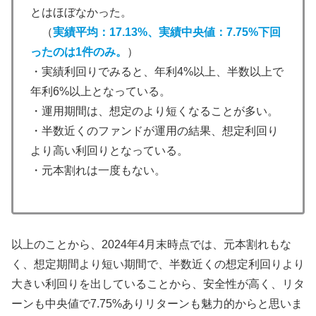
とはほぼなかった。
（
実績平均：17.13%、実績中央値：7.75%下回
ったのは1件のみ。
）
・実績利回りでみると、年利4%以上、半数以上で
年利6%以上となっている。
・運用期間は、想定のより短くなることが多い。
・半数近くのファンドが運用の結果、想定利回り
より高い利回りとなっている。
・元本割れは一度もない。
以上のことから、2024年4月末時点では、元本割れもな
く、想定期間より短い期間で、半数近くの想定利回りより
大きい利回りを出していることから、安全性が高く、リタ
ーンも中央値で7.75%ありリターンも魅力的からと思いま