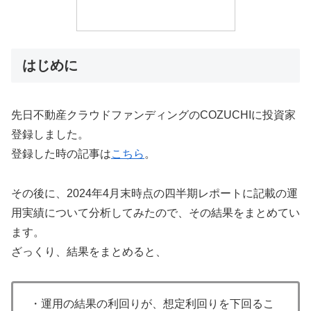
はじめに
先日不動産クラウドファンディングのCOZUCHIに投資家
登録しました。
登録した時の記事は
こちら
。
その後に、2024年4月末時点の四半期レポートに記載の運
用実績について分析してみたので、その結果をまとめてい
ます。
ざっくり、結果をまとめると、
・運用の結果の利回りが、想定利回りを下回るこ