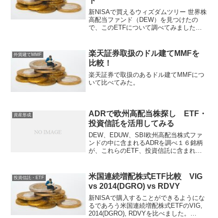
ド
新NISAで買えるウィズダムツリー 世界株
高配当ファンド（DEW）を見つけたの
で、このETFについて調べてみました。
値上がりはあまり期待できないので、高
分配金狙いで価格ば安いところを狙って
買うのが良いかと思います。
楽天証券取扱のドル建てMMFを
外貨建てMMF
比較！
楽天証券で取扱のあるドル建てMMFにつ
いて比べてみた。
ADRで欧州高配当株探し ETF・
資産形成
投資信託を活用してみる
DEW、EDUW、SBI欧州高配当株式ファ
ンドの中に含まれるADRを調べ１６銘柄
が、これらのETF、投資信託に含まれて
いることが確認できました。複数の
ETF、投資信託に含まれていたのは、以
下の２銘柄でした。
米国連続増配株式ETF比較 VIG
投資信託・ETF
vs 2014(DGRO) vs RDVY
新NISAで購入することができるようにな
るであろう米国連続増配株式ETFのVIG,
2014(DGRO), RDVYを比べました。