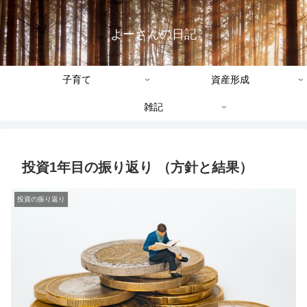
よーさんの日記
子育て
資産形成
雑記
投資1年目の振り返り （方針と結果）
投資の振り返り