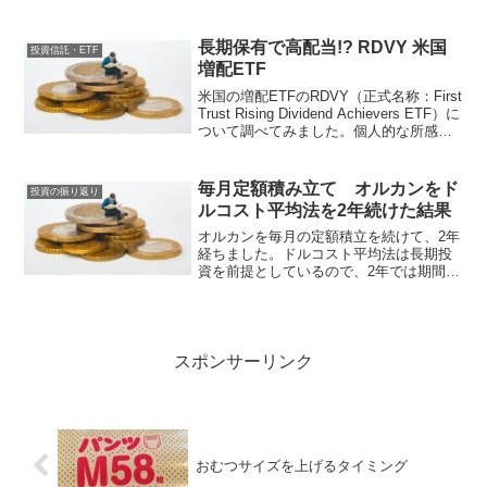
RDVYが最も良い実績ですが、経費率が
圧倒的に高く、値動き、分配金の増減配
の動きが大きいです。VIGと2014(DGRO)
長期保有で高配当!? RDVY 米国
投資信託・ETF
はおおよそ同じ感じです。
増配ETF
米国の増配ETFのRDVY（正式名称：First
Trust Rising Dividend Achievers ETF）に
ついて調べてみました。個人的な所感は
将来の高分配金が期待できる一方、経費
率、景気の影響を受け易そうなため、サ
テライトでの運用がいいのかなと思いま
毎月定額積み立て オルカンをド
投資の振り返り
す。
ルコスト平均法を2年続けた結果
オルカンを毎月の定額積立を続けて、2年
経ちました。ドルコスト平均法は長期投
資を前提としているので、2年では期間が
十分ではないですが、2年くらいでどんな
感じになるか気になる人もいると思うの
で、参考になれば幸いです。
スポンサーリンク
おむつサイズを上げるタイミング