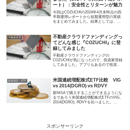
ート）：安全性とリターンが魅力
今回はCOZUCHIの2024年4月末時点の四
半期運用レポートから短期運用型の実績
をまとめてみました。結果としては、想
定より短い期間で、想定通りもしくは想
定以上の年利回りとなっていることが確
認できました。実績の利回りは、年利4%
不動産クラウドファンディングっ
不動産投資
以上、半数以上で年利6%以上となってお
てどんな感じ『COZUCHI』に登
り、運用期間はほとんどが12ヶ月以内と
録してみました
なっていることがわかり、なかなか魅力
的なリターンであることだと思います。
不動産クラウドファンディングの
今までに、元本割れはなく、想定利回り
COZUCHIが気になったので、投資家登録
を下回ったファンドも１回のみと、過去
してみました。アプリもあるので投資し
実績を見る限り安全性は高いと思われま
やすそうです。
す。
米国連続増配株式ETF比較 VIG
投資信託・ETF
vs 2014(DGRO) vs RDVY
新NISAで購入することができるようにな
るであろう米国連続増配株式ETFのVIG,
2014(DGRO), RDVYを比べました。
RDVYが最も良い実績ですが、経費率が
圧倒的に高く、値動き、分配金の増減配
の動きが大きいです。VIGと2014(DGRO)
はおおよそ同じ感じです。
スポンサーリンク