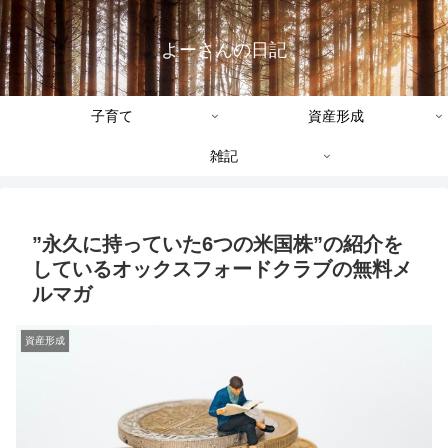
よーさんの日記
子育て
資産形成
雑記
”永久に持っていた6つの米国株”の紹介を
しているオックスフォードクラブの無料メ
ルマガ
資産形成