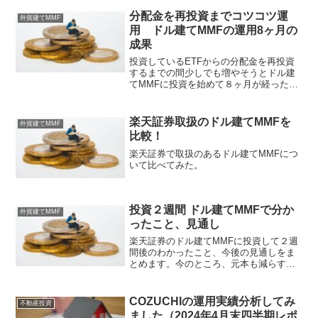
分配金を再投資までコツコツ運
外貨建てMMF
用 ドル建てMMFの運用8ヶ月の
成果
投資しているETFからの分配金を再投資
するまでの間少しでも増やそうとドル建
てMMFに投資を始めて８ヶ月が経ったの
で、その成果をまとめています。毎月の
分配金をドル建てMMFに投資すること
で、少額ですが、年利換算4%超えで着実
楽天証券取扱のドル建てMMFを
外貨建てMMF
に増えていっています。
比較！
楽天証券で取扱のあるドル建てMMFにつ
いて比べてみた。
投資２週間 ドル建てMMFで分か
外貨建てMMF
ったこと、見通し
楽天証券のドル建てMMFに投資して２週
間後のわかったこと、今後の見通しをま
とめます。今のところ、元本も減らす、
すでに分配金も出てます。今後の見通し
としても、高い利回りが維持されそうで
す。
COZUCHIの運用実績分析してみ
不動産投資
ました（2024年4月末四半期レポ