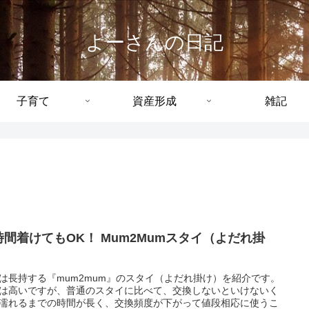
よーさんの日記
子育て
資産形成
雑記
時間着けてもOK！ Mum2Mumスタイ（よだれ掛
）
は長持する『mum2mum』のスタイ（よだれ掛け）を紹介です。
は高いですが、普通のスタイに比べて、交換しないといけないく
濡れるまでの時間が長く、交換頻度が下がって値段相応に使うこ