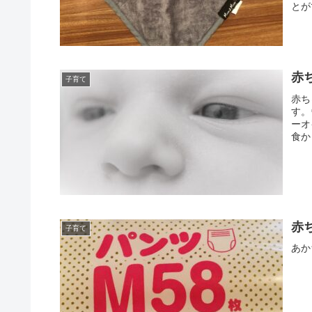
とが
でし
赤
子育て
赤ち
す。
ーオ
食か
拭く
赤
子育て
あか